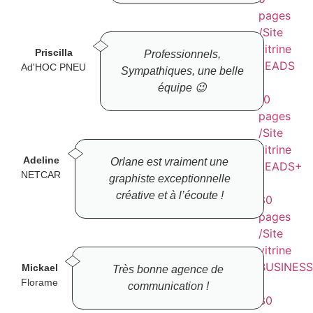
pages
/Site
vitrine
Priscilla
Professionnels,
LEADS
Ad'HOC PNEU
Sympathiques, une belle
:
équipe 😉
10
pages
/Site
vitrine
Adeline
Orlane est vraiment une
LEADS+
NETCAR
graphiste exceptionnelle
:
créative et à l’écoute !
30
pages
/Site
vitrine
BUSINESS
Mickael
Très bonne agence de
Florame
:
communication !
30