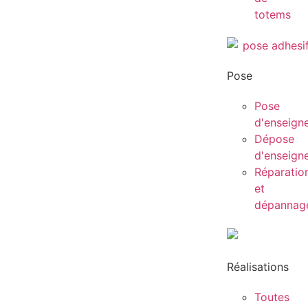
totems
Pose
Pose
d'enseign
Dépose
d'enseign
Réparatio
et
dépannag
Réalisations
Toutes