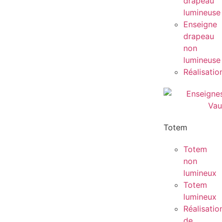
drapeau
lumineuse
Enseigne
drapeau
non
lumineuse
Réalisatio
Totem
Totem
non
lumineux
Totem
lumineux
Réalisatio
de