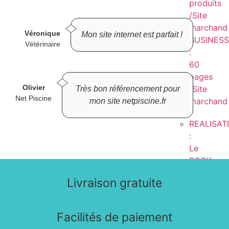
produits
/Site
marchand
Véronique
Mon site internet est parfait !
BUSINES
Vétérinaire
:
60
pages
Olivier
/Site
Très bon référencement pour
Net Piscine
marchand
mon site netpiscine.fr
REALISAT
:
Le
BOOK
complet
Livraison gratuite
Automatisation
Facilités de paiement
Marketing