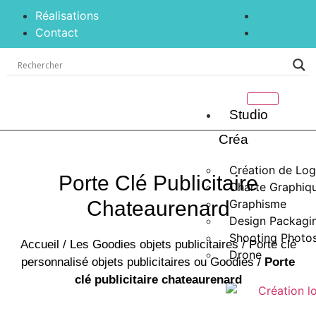
Réalisations
Contact
Studio
Créa
Création de Lo
Porte Clé Publicitaire
Charte Graphiq
Chateaurenard
Graphisme
Design Packagi
Shooting Photos
Accueil
/
Les Goodies objets publicitaires
/
Porte clé
Drone
personnalisé objets publicitaires ou Goodies
/
Porte
clé publicitaire chateaurenard