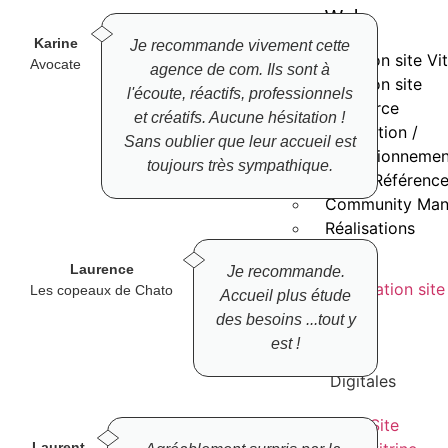
Web
Karine
Je recommande vivement cette
Création site Vit
Avocate
agence de com. Ils sont à
Création site
l'écoute, réactifs, professionnels
ecommerce
et créatifs. Aucune hésitation !
Réparation /
Sans oublier que leur accueil est
Reconditionnemen
toujours très sympathique.
SEO / Référenc
Community Ma
Réalisations
Laurence
Je recommande.
Les copeaux de Chato
Accueil plus étude
des besoins ...tout y
Les
est !
offres
Digitales
Site
Laurent