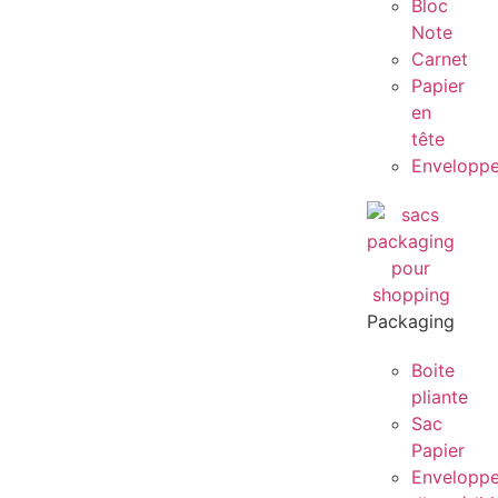
Bloc
Note
Carnet
Papier
en
tête
Envelopp
Packaging
Boite
pliante
Sac
Papier
Envelopp