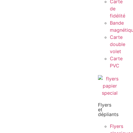
Carte
de
fidélité
Bande
magnétiq
Carte
double
volet
Carte
PVC
Flyers
et
dépliants
Flyers