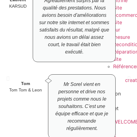
vitrine
Agréablement surpris par la
KARSUD
Site
qualité des prestations. Nous
ecommer
avions besoin d'améliorations
Site
sur notre site internet et sommes
sur
satisfaits du résultat, malgré que
mesure
nous avions un délai assez
Reconditi
court, le travail était bien
Réparatio
exécuté.
site
Référenc
Tom
Mr Sorel vient en
Tom Tom & Leon
personne et drive nos
Création
projets comme nous le
site
souhaitons. C'est une
internet
équipe efficace et que je
recommande
WELCOM
régulièrement.
:
5