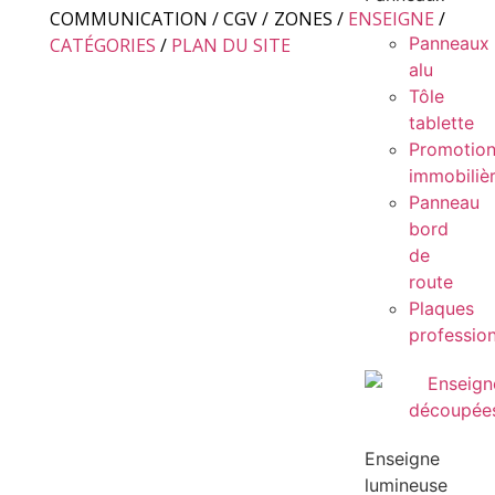
COMMUNICATION
/
CGV
/
ZONES
/
ENSEIGNE
/
Panneaux
CATÉGORIES
/
PLAN DU SITE
alu
Tôle
tablette
Promotio
immobiliè
Panneau
bord
de
route
Plaques
profession
Enseigne
lumineuse