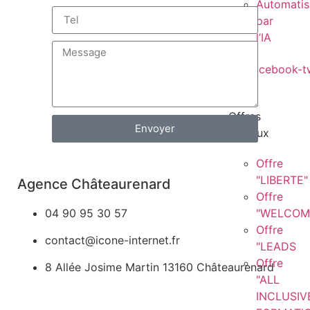
Automatis
par
l’IA
Les
Offres
Envoyer
réseaux
Offre
"LIBERTE"
Agence Châteaurenard
Offre
04 90 95 30 57
"WELCOM
Offre
contact@icone-internet.fr
"LEADS
Offre
8 Allée Josime Martin 13160 Châteaurenard
"ALL
INCLUSIV