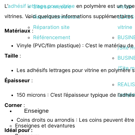
L’
adhésif lettrage pour vitrine
en polymère est un type 
Site sur mesure
vitrine
vitrines. Voici quelques informations supplémentaires s
Reconditionnement
LEADS+
Réparation site
vitrine
Matériaux
:
Référencement
BUSINE
Vinyle (PVC/film plastique) : C’est le matériau de
/Site 
Taille
:
BUSINE
/Site 
Les adhésifs lettrages pour vitrine en polymère 
Épaisseur
:
REALIS
comple
150 microns : C’est l’épaisseur typique de l’adhés
Corner
:
Enseigne
Coins droits ou arrondis : Les coins peuvent être
Enseignes et devantures
Idéal pour :