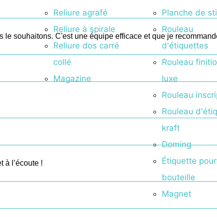
Reliure agrafé
Planche de st
Reliure à spirale
Rouleau
s le souhaitons. C'est une équipe efficace et que je recommand
Reliure dos carré
d'étiquettes
collé
Rouleau finiti
Magazine
luxe
Rouleau inscri
Rouleau d'éti
kraft
Doming
Étiquette pour
 à l’écoute !
bouteille
Magnet