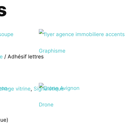
s
Graphisme
ne
/ Adhésif lettres
chage vitrine
,
Signalétique
Drone
que)