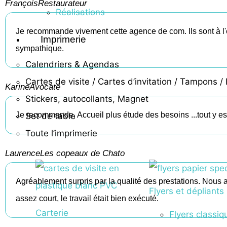
François
Restaurateur
Réalisations
Je recommande vivement cette agence de com. Ils sont à l'éco
Imprimerie
sympathique.
Calendriers & Agendas
Cartes de visite / Cartes d’invitation / Tampons / B
Karine
Avocate
Stickers, autocollants, Magnet
Je recommande. Accueil plus étude des besoins ...tout y est
Set de table
Toute l’imprimerie
Laurence
Les copeaux de Chato
Agréablement surpris par la qualité des prestations. Nous a
Flyers et dépliants
assez court, le travail était bien exécuté.
Carterie
Flyers classiq