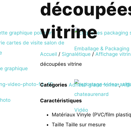
découpée
vitrine
Emballage & Packaging
Accueil
/
Signalétique
/
Affichage vitri
découpées vitrine
e graphique
Catégories
Adhésif grand format
,
Affi
photo
Caractéristiques
Vidéo
Matériaux
Vinyle (PVC/film plasti
Taille
Taille sur mesure