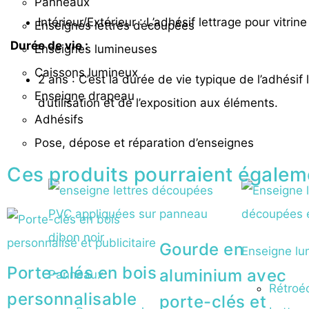
Panneaux
Intérieur/Extérieur : L’adhésif lettrage pour vitrine
Enseignes lettres découpées
Durée de vie :
Enseignes lumineuses
Caissons lumineux
2 ans : C’est la durée de vie typique de l’adhésif
Enseigne drapeau
d’utilisation et de l’exposition aux éléments.
Adhésifs
Pose, dépose et réparation d’enseignes
Ces produits pourraient égalem
Gourde en
Enseigne lu
Porte-clés en bois
aluminium avec
Panneaux
Rétroéc
personnalisable
porte-clés et