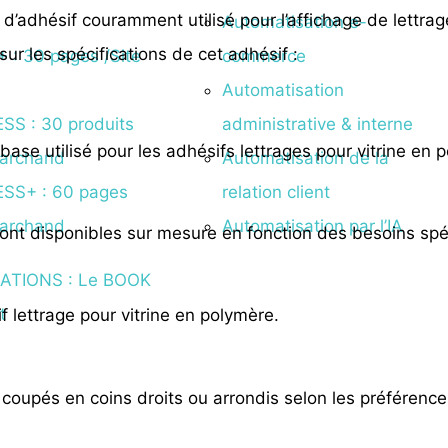
d’adhésif couramment utilisé pour l’affichage de lettra
Automatisation e-
ur les spécifications de cet adhésif :
 : 30 pages /Site
commerce
Automatisation
SS : 30 produits
administrative & interne
 base utilisé pour les adhésifs lettrages pour vitrine en 
marchand
Automatisation de la
SS+ : 60 pages
relation client
marchand
Automatisation par l’IA
sont disponibles sur mesure en fonction des besoins spé
ATIONS : Le BOOK
t
if lettrage pour vitrine en polymère.
 coupés en coins droits ou arrondis selon les préférence