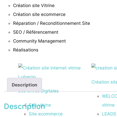
Création site Vitrine
Création site ecommerce
Réparation / Reconditionnement Site
SEO / Référencement
Community Management
Réalisations
Création sit
Description
Les offres Digitales
WELCOM
Description
Site vitrine
vitrine
Site ecommerce
LEADS 