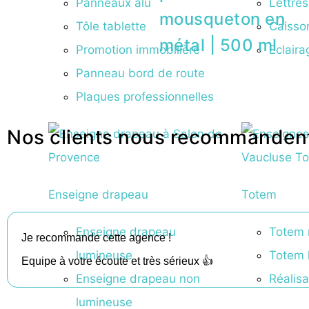
Panneaux alu
Lettres
mousqueton en
Tôle tablette
Caisso
métal | 500 ml
Promotion immobilière
Eclair
Panneau bord de route
Plaques professionnelles
Nos clients nous recommanden
Enseigne drapeau
Totem
Enseigne drapeau
Totem 
Je recommande cette agence !
lumineuse
Totem 
Equipe à votre écoute et très sérieux 👍
Enseigne drapeau non
Réalis
lumineuse