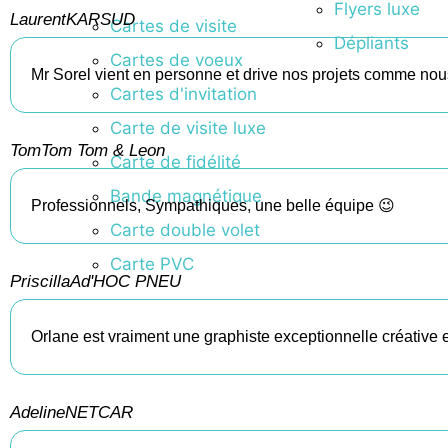
Flyers luxe
Laurent
KARSUD
Cartes de visite
Dépliants
Cartes de voeux
Mr Sorel vient en personne et drive nos projets comme nou
Cartes d'invitation
Carte de visite luxe
Tom
Tom Tom & Leon
Carte de fidélité
Bande magnétique
Professionnels, Sympathiques, une belle équipe 😉
Carte double volet
Carte PVC
Priscilla
Ad'HOC PNEU
Orlane est vraiment une graphiste exceptionnelle créative et
Adeline
NETCAR