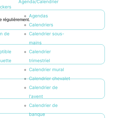
Agenda/Calendrier
ickers
Agendas
e régulièrement.
Calendriers
on de
Calendrier sous-
mains
ptible
Calendrier
quette
trimestriel
Calendrier mural
Calendrier chevalet
Calendrier de
l'avent
Calendrier de
banque