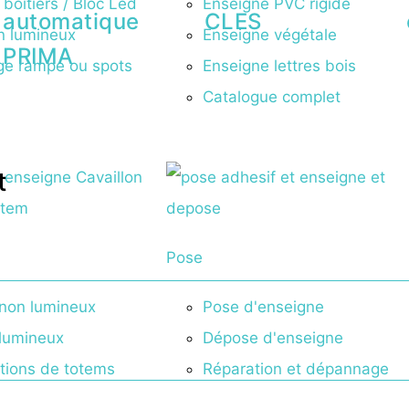
 boitiers / Bloc Led
Enseigne PVC rigide
automatique
CLES
n lumineux
Enseigne végétale
PRIMA
age rampe ou spots
Enseigne lettres bois
Catalogue complet
t
Pose
non lumineux
Pose d'enseigne
lumineux
Dépose d'enseigne
ations de totems
Réparation et dépannage