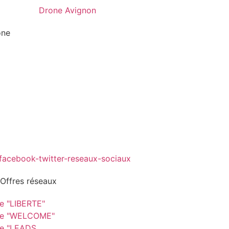
one
 Offres réseaux
re "LIBERTE"
re "WELCOME"
re "LEADS