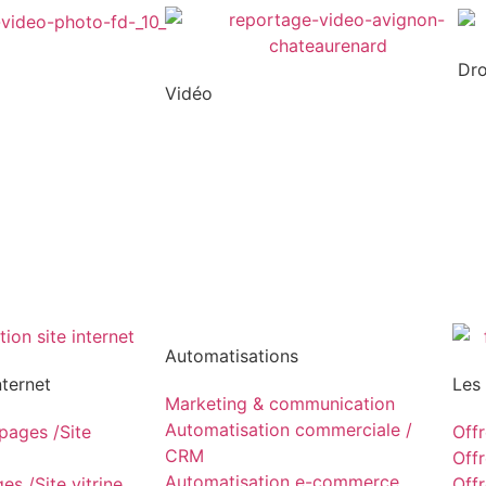
Dr
Vidéo
Automatisations
nternet
Les
Marketing & communication
Automatisation commerciale /
ages /Site
Off
CRM
Off
Automatisation e-commerce
s /Site vitrine
Off