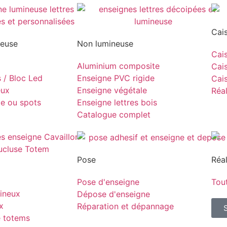
Cai
neuse
Non lumineuse
Cais
Aluminium composite
Cais
s / Bloc Led
Enseigne PVC rigide
Cais
eux
Enseigne végétale
Réal
pe ou spots
Enseigne lettres bois
Catalogue complet
Pose
Réal
Pose d'enseigne
Tout
ineux
Dépose d'enseigne
x
Réparation et dépannage
e totems