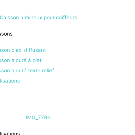
ssons
sson plexi diffusant
sson ajouré à plat
sson ajouré texte relief
lisations
lisations