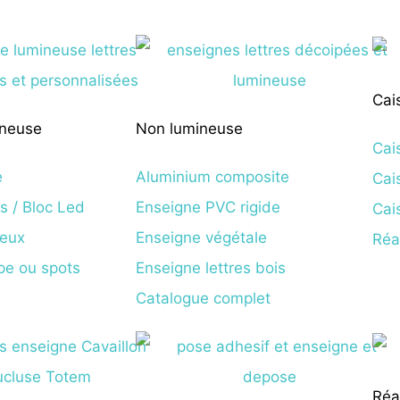
Cai
ineuse
Non lumineuse
Cai
e
Aluminium composite
Cai
rs / Bloc Led
Enseigne PVC rigide
Cai
neux
Enseigne végétale
Réa
pe ou spots
Enseigne lettres bois
Catalogue complet
Réa