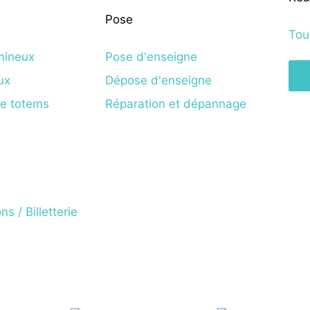
Pose
Tou
mineux
Pose d'enseigne
ux
Dépose d'enseigne
de totems
Réparation et dépannage
s / Billetterie