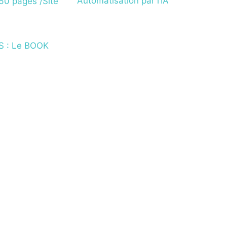
Automatisation par l’IA
60 pages /Site
S : Le BOOK