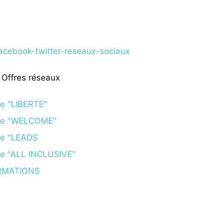
 Offres réseaux
re "LIBERTE"
re "WELCOME"
re "LEADS
re "ALL INCLUSIVE"
RMATIONS