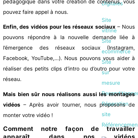
pédagogique dans votre création de contenus, vous
Digitales
pouvez faire appel à nous.
Site
Enfin, des vidéos pour les réseaux sociaux
– Nous
vitrine
pouvons répondre à la nouvelle demande liée à
Site
l’émergence des réseaux sociaux (Instagram,
ecommerce
Facebook, YouTube,…). Nous pouvons vous aider à
Site
réaliser des petits clips d’intro ou d’outro pour votre
sur
réseau.
mesure
Reconditionn
Mais bien sûr nous réalisons aussi les montages
Réparation
vidéos
– Après avoir tourner, nous proposons de
site
monter votre vidéo !
Référencemen
Comment notre façon de travailler
apparaît dans nos vidéos