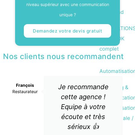
/Site
niveau supérieur avec une communication
marchand
unique ?
REALISATION
Demandez votre devis gratuit
: Le BOOK
complet
Nos clients nous recommandent
Automatisatio
François
Je recommande
Marketing &
Restaurateur
cette agence !
communicatio
Equipe à votre
Automatisatio
écoute et très
commerciale /
sérieux 👍
CRM