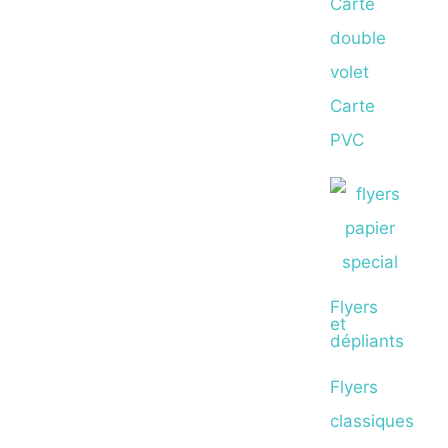
Carte
double
volet
Carte
PVC
Flyers
et
dépliants
Flyers
classiques