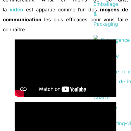
Emballage
la
vidéo
est apparue comme l’un des
moyens de
&
communication
les plus efficaces pour vous faire
Packaging
connaître.
Graphisme
Charte
graphique