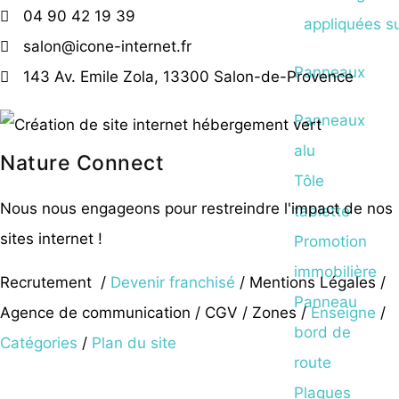
04 90 42 19 39
salon@icone-internet.fr
Panneaux
143 Av. Emile Zola, 13300 Salon-de-Provence
Panneaux
alu
Nature Connect
Tôle
Nous nous engageons pour restreindre l'impact de nos
tablette
sites internet !
Promotion
immobilière
Recrutement
/
Devenir franchisé
/ Mentions Légales
/
Panneau
Agence de communication
/
CGV
/
Zones
/
Enseigne
/
bord de
Catégories
/
Plan du site
route
Plaques