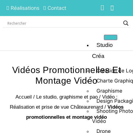
Réalisations
Contact
Studio
Créa
Vidéos Promotionnelles Et
Création de Lo
Montage Vidéo
Charte Graphi
Graphisme
Accueil
/
Le studio, graphisme et pao
/
Vidéo :
Design Packag
Réalisation et prise de vue Châteaurenard
/
Vidéos
Shooting Photo
promotionnelles et montage vidéo
Vidéo
Drone