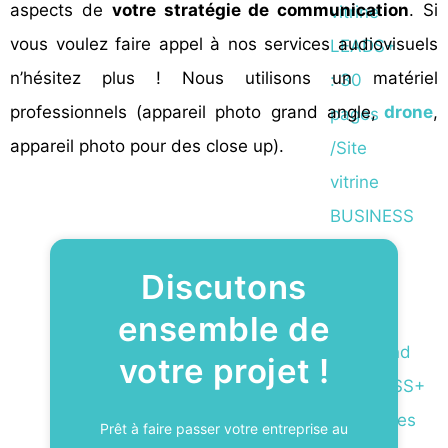
aspects de
votre stratégie de communication
. Si
vitrine
vous voulez faire appel à nos services audiovisuels
LEADS+
n’hésitez plus ! Nous utilisons un matériel
: 30
professionnels (appareil photo grand angle,
drone
,
pages
appareil photo pour des close up).
/Site
vitrine
BUSINESS
: 30
Discutons
produits
/Site
ensemble de
marchand
votre projet !
BUSINESS+
: 60 pages
Prêt à faire passer votre entreprise au