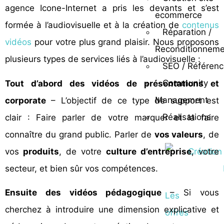
agence Icone-Internet a pris les devants et s’est
ecommerce
formée à l’audiovisuelle et à la création de
contenus
Réparation /
vidéos
pour votre plus grand plaisir. Nous proposons
Reconditionneme
plusieurs types de services liés à l’audiovisuelle :
SEO / Référen
Community
Tout d’abord des vidéos de présentations et
Management
corporate
– L’objectif de ce type de support est
Réalisations
clair : Faire parler de votre marquer et la faire
connaître du grand public. Parler de
vos valeurs
, de
vos
produits
, de votre
culture d’entreprise
, votre
secteur, et bien sûr vos compétences.
Ensuite des vidéos pédagogique
– Si vous
Les
cherchez à introduire une dimension explicative et
offres