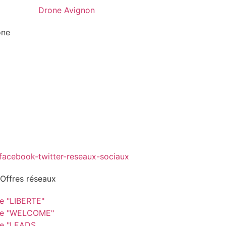
one
 Offres réseaux
re "LIBERTE"
re "WELCOME"
re "LEADS