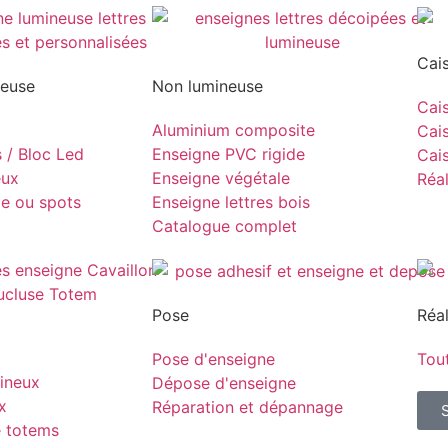
Cai
neuse
Non lumineuse
Cais
Aluminium composite
Cais
s / Bloc Led
Enseigne PVC rigide
Cais
eux
Enseigne végétale
Réal
pe ou spots
Enseigne lettres bois
Catalogue complet
Pose
Réal
Pose d'enseigne
Tout
ineux
Dépose d'enseigne
x
Réparation et dépannage
e totems