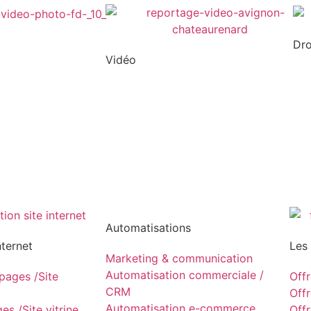
Dr
Vidéo
Automatisations
nternet
Les
Marketing & communication
Automatisation commerciale /
ages /Site
Off
CRM
Off
Automatisation e-commerce
s /Site vitrine
Off