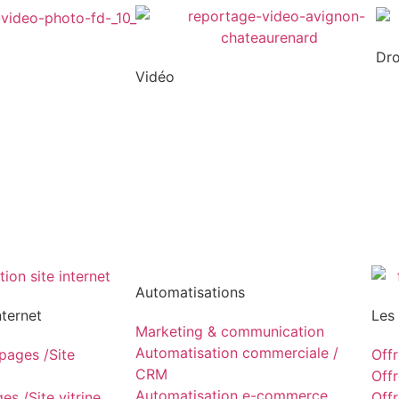
Dr
Vidéo
Automatisations
nternet
Les
Marketing & communication
Automatisation commerciale /
ages /Site
Off
CRM
Off
Automatisation e-commerce
s /Site vitrine
Off