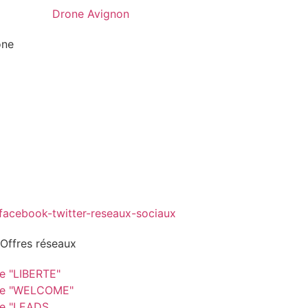
one
 Offres réseaux
re "LIBERTE"
re "WELCOME"
re "LEADS