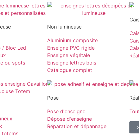
Cai
neuse
Non lumineuse
Cais
Aluminium composite
Cais
s / Bloc Led
Enseigne PVC rigide
Cais
eux
Enseigne végétale
Réal
pe ou spots
Enseigne lettres bois
Catalogue complet
Pose
Réal
Pose d'enseigne
Tout
ineux
Dépose d'enseigne
x
Réparation et dépannage
e totems