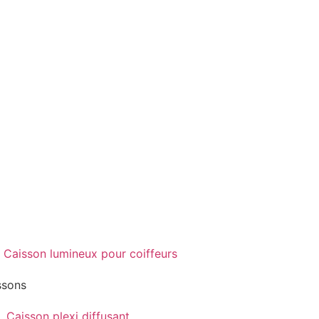
ssons
Caisson plexi diffusant