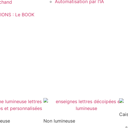
Automatisation par l’IA
rchand
IONS : Le BOOK
Cai
neuse
Non lumineuse