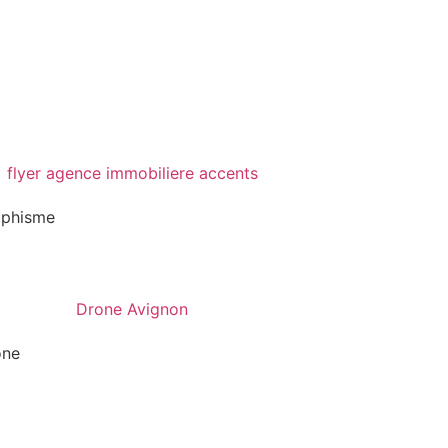
aphisme
one