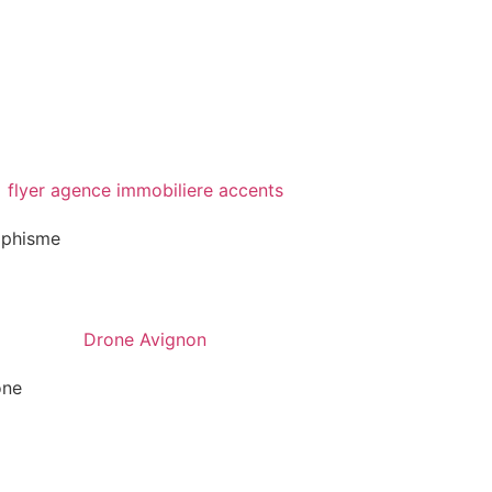
aphisme
one