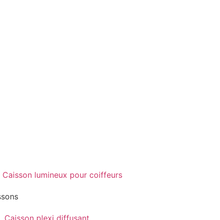
ssons
Caisson plexi diffusant