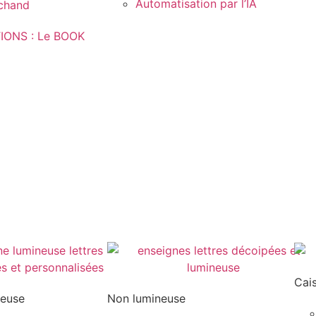
Automatisation par l’IA
rchand
IONS : Le BOOK
Cai
neuse
Non lumineuse