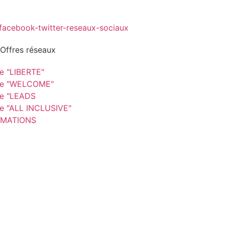
 Offres réseaux
re "LIBERTE"
re "WELCOME"
re "LEADS
re "ALL INCLUSIVE"
MATIONS