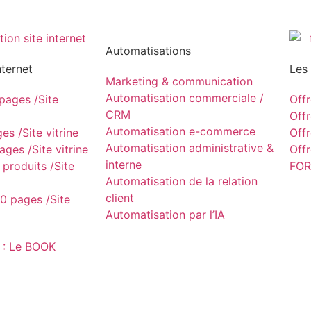
Automatisations
nternet
Les
Marketing & communication
Automatisation commerciale /
ages /Site
Off
CRM
Off
Automatisation e-commerce
s /Site vitrine
Off
Automatisation administrative &
ges /Site vitrine
Off
interne
produits /Site
FOR
Automatisation de la relation
client
0 pages /Site
Automatisation par l’IA
 : Le BOOK