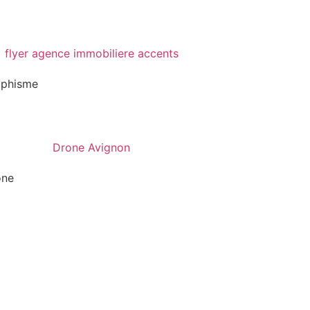
aphisme
one