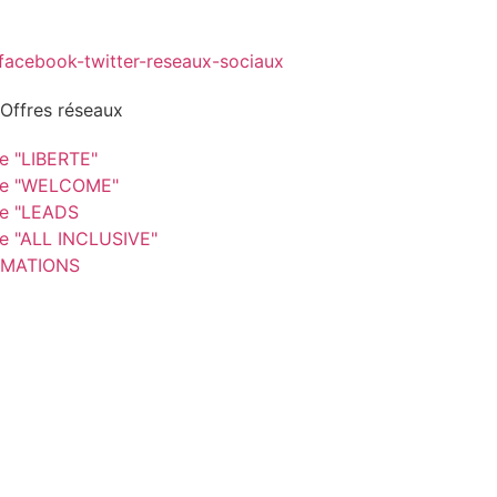
 Offres réseaux
re "LIBERTE"
re "WELCOME"
re "LEADS
re "ALL INCLUSIVE"
MATIONS