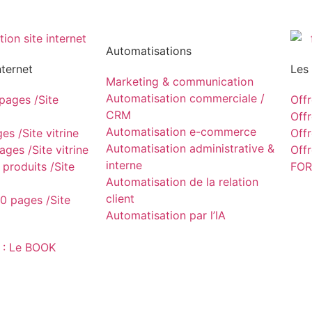
Automatisations
nternet
Les
Marketing & communication
Automatisation commerciale /
ages /Site
Off
CRM
Off
Automatisation e-commerce
s /Site vitrine
Off
Automatisation administrative &
ges /Site vitrine
Off
interne
produits /Site
FOR
Automatisation de la relation
client
0 pages /Site
Automatisation par l’IA
 : Le BOOK