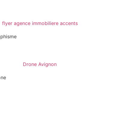
aphisme
one