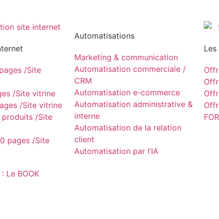
Automatisations
nternet
Les
Marketing & communication
Automatisation commerciale /
ages /Site
Off
CRM
Off
Automatisation e-commerce
s /Site vitrine
Off
Automatisation administrative &
ges /Site vitrine
Off
interne
produits /Site
FOR
Automatisation de la relation
client
0 pages /Site
Automatisation par l’IA
 : Le BOOK