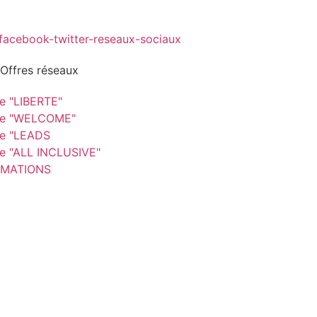
 Offres réseaux
re "LIBERTE"
re "WELCOME"
re "LEADS
re "ALL INCLUSIVE"
MATIONS