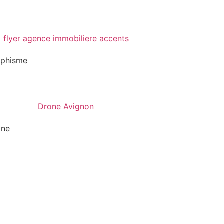
aphisme
one