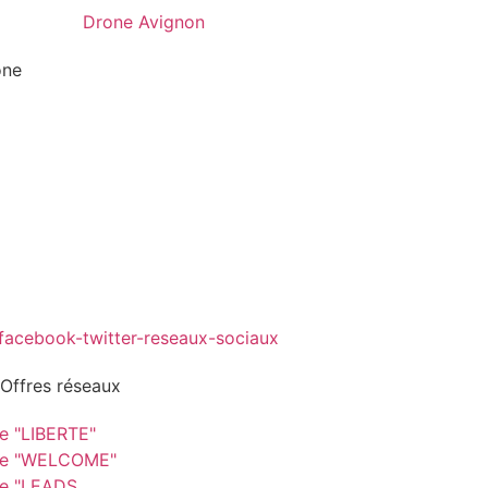
one
 Offres réseaux
re "LIBERTE"
re "WELCOME"
re "LEADS