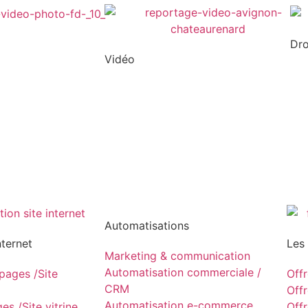
Dr
Vidéo
Automatisations
nternet
Les
Marketing & communication
Automatisation commerciale /
ages /Site
Off
CRM
Off
Automatisation e-commerce
s /Site vitrine
Off