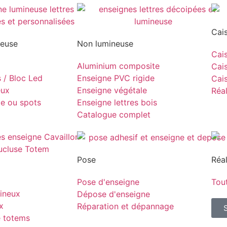
Cai
neuse
Non lumineuse
Cais
Aluminium composite
Cais
s / Bloc Led
Enseigne PVC rigide
Cais
eux
Enseigne végétale
Réal
pe ou spots
Enseigne lettres bois
Catalogue complet
Pose
Réal
Pose d'enseigne
Tout
ineux
Dépose d'enseigne
x
Réparation et dépannage
e totems