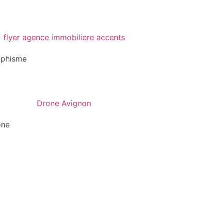
aphisme
one