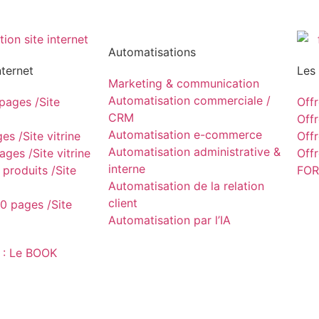
Automatisations
nternet
Les
Marketing & communication
Automatisation commerciale /
ages /Site
Off
CRM
Off
Automatisation e-commerce
s /Site vitrine
Off
Automatisation administrative &
ges /Site vitrine
Off
interne
produits /Site
FOR
Automatisation de la relation
client
0 pages /Site
Automatisation par l’IA
 : Le BOOK