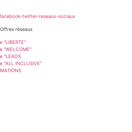
 Offres réseaux
re "LIBERTE"
re "WELCOME"
re "LEADS
re "ALL INCLUSIVE"
MATIONS