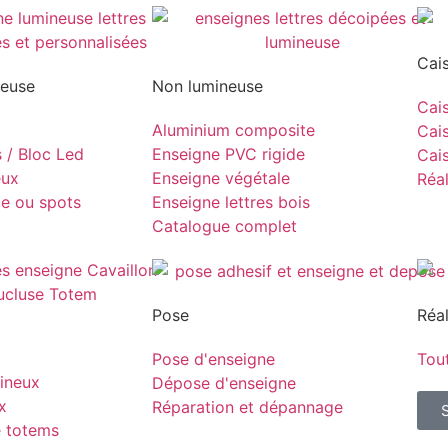
Cai
neuse
Non lumineuse
Cais
Aluminium composite
Cais
s / Bloc Led
Enseigne PVC rigide
Cais
eux
Enseigne végétale
Réal
pe ou spots
Enseigne lettres bois
Catalogue complet
Pose
Réal
Pose d'enseigne
Tout
ineux
Dépose d'enseigne
x
Réparation et dépannage
e totems