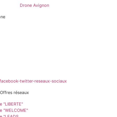
one
 Offres réseaux
re "LIBERTE"
re "WELCOME"
re "LEADS