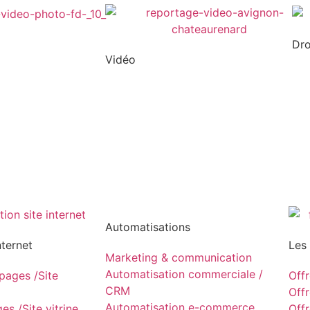
Dr
Vidéo
Automatisations
nternet
Les
Marketing & communication
Automatisation commerciale /
ages /Site
Off
CRM
Off
Automatisation e-commerce
s /Site vitrine
Off