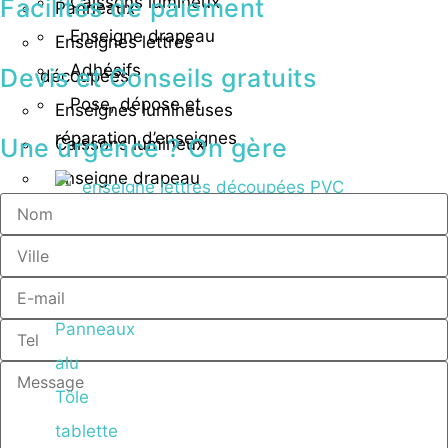
Caissons lumineux
Facilités de paiement
Panneaux
Enseigne drapeau
Enseignes lettres
Adhésifs
Devis et Conseils gratuits
découpées
Pose, dépose et
Enseignes lumineuses
réparation d’enseignes
Une urgence ? On gère
Caissons lumineux
Enseigne drapeau
Adhésifs
Pose, dépose et
Panneaux
réparation d’enseignes
Panneaux
alu
Tôle
Panneaux
tablette