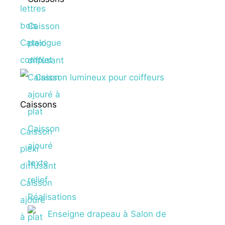
lettres
bois
Caisson
Catalogue
plexi
complet
diffusant
Caisson
ajouré à
Caissons
plat
Caisson
Caisson
ajouré
plexi
texte
diffusant
relief
Caisson
Réalisations
ajouré
à plat