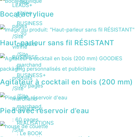
/Site
LEADS+
Bocal acrylique
vitrine
: 30
BUSINESS
pages
: 30
/Site
Haut-parleur sans fil RÉSISTANT
produits
vitrine
/Site
BUSINESS
marchand
: 30
BUSINESS+
produits
Agitateur à cocktail en bois (200 mm)
: 60 pages
/Site
/Site
marchand
marchand
BUSINESS+
Pied avec réservoir d’eau
: 60 pages
REALISATIONS
/Site
: Le BOOK