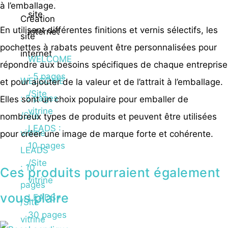
à l’emballage.
site
Création
En utilisant différentes finitions et vernis sélectifs, les
internet
site
pochettes à rabats peuvent être personnalisées pour
internet
WELCOME
répondre aux besoins spécifiques de chaque entreprise
: 5 pages
WELCOME
et pour ajouter de la valeur et de l’attrait à l’emballage.
/Site
: 5 pages
Elles sont un choix populaire pour emballer de
vitrine
/Site
nombreux types de produits et peuvent être utilisées
LEADS :
vitrine
pour créer une image de marque forte et cohérente.
10 pages
LEADS
/Site
: 10
Ces produits pourraient également
vitrine
pages
vous plaire
LEADS+ :
/Site
30 pages
vitrine