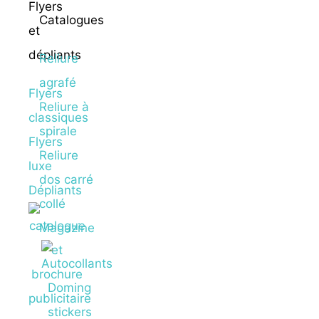
Flyers
Catalogues
et
dépliants
Reliure
agrafé
Flyers
Reliure à
classiques
spirale
Flyers
Reliure
luxe
dos carré
Dépliants
collé
Magazine