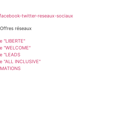
 Offres réseaux
re "LIBERTE"
re "WELCOME"
re "LEADS
re "ALL INCLUSIVE"
MATIONS