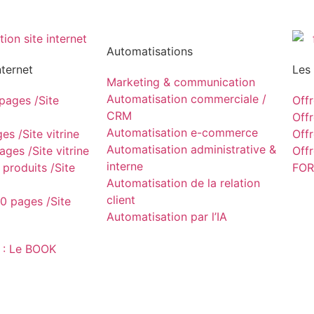
Automatisations
nternet
Les
Marketing & communication
Automatisation commerciale /
ages /Site
Off
CRM
Off
Automatisation e-commerce
s /Site vitrine
Off
Automatisation administrative &
ges /Site vitrine
Off
interne
produits /Site
FOR
Automatisation de la relation
client
0 pages /Site
Automatisation par l’IA
 : Le BOOK