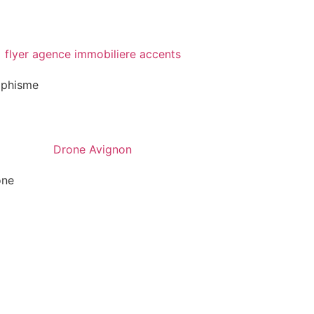
aphisme
one