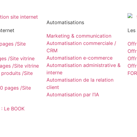
Automatisations
nternet
Les
Marketing & communication
Automatisation commerciale /
ages /Site
Off
CRM
Off
Automatisation e-commerce
s /Site vitrine
Off
Automatisation administrative &
ges /Site vitrine
Off
interne
produits /Site
FOR
Automatisation de la relation
client
0 pages /Site
Automatisation par l’IA
 : Le BOOK