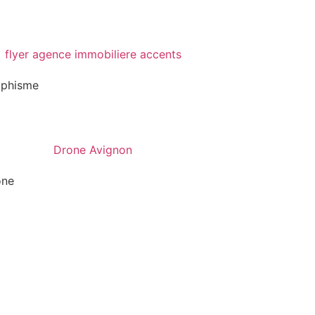
aphisme
one