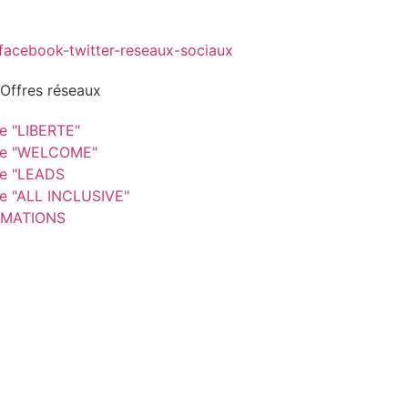
 Offres réseaux
re "LIBERTE"
re "WELCOME"
re "LEADS
re "ALL INCLUSIVE"
MATIONS