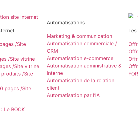
Automatisations
nternet
Les
Marketing & communication
Automatisation commerciale /
ages /Site
Off
CRM
Off
Automatisation e-commerce
s /Site vitrine
Off
Automatisation administrative &
ges /Site vitrine
Off
interne
produits /Site
FOR
Automatisation de la relation
client
0 pages /Site
Automatisation par l’IA
 : Le BOOK