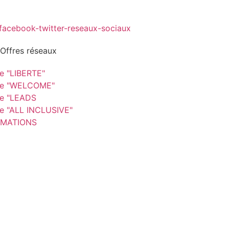
 Offres réseaux
re "LIBERTE"
re "WELCOME"
re "LEADS
re "ALL INCLUSIVE"
MATIONS