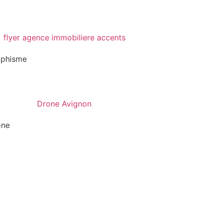
aphisme
one