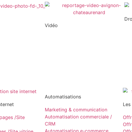
Dr
Vidéo
Automatisations
nternet
Les
Marketing & communication
Automatisation commerciale /
ages /Site
Off
CRM
Off
Automatisation e-commerce
s /Site vitrine
Off