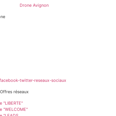
one
 Offres réseaux
re "LIBERTE"
re "WELCOME"
re "LEADS