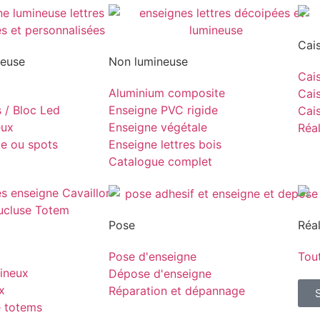
Cai
neuse
Non lumineuse
Cais
Aluminium composite
Cais
s / Bloc Led
Enseigne PVC rigide
Cais
eux
Enseigne végétale
Réal
pe ou spots
Enseigne lettres bois
Catalogue complet
Pose
Réal
Pose d'enseigne
Tout
ineux
Dépose d'enseigne
x
Réparation et dépannage
e totems