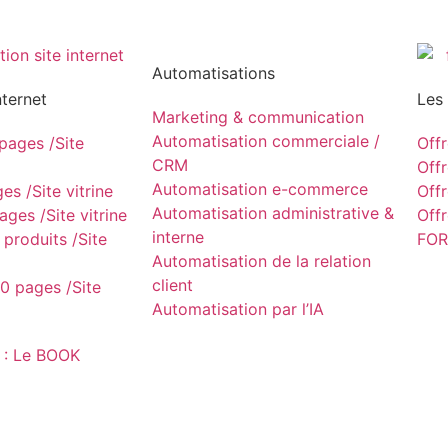
Automatisations
nternet
Les
Marketing & communication
Automatisation commerciale /
ages /Site
Off
CRM
Off
Automatisation e-commerce
s /Site vitrine
Off
Automatisation administrative &
ges /Site vitrine
Off
interne
produits /Site
FOR
Automatisation de la relation
client
0 pages /Site
Automatisation par l’IA
 : Le BOOK