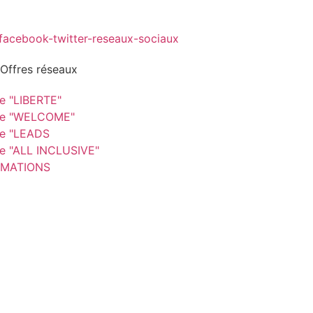
 Offres réseaux
re "LIBERTE"
re "WELCOME"
re "LEADS
re "ALL INCLUSIVE"
MATIONS