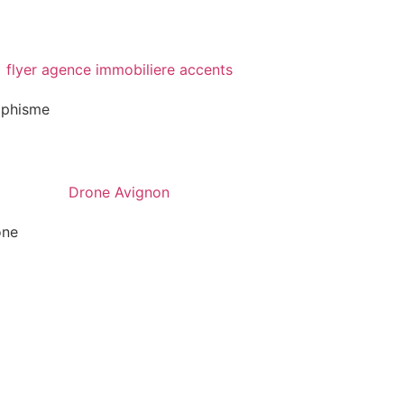
aphisme
one