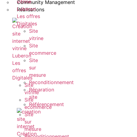
Community Management
Réalisations
Les offres
Digitales
Site
vitrine
Site
ecommerce
Site
Les
sur
offres
mesure
Digitales
Reconditionnement
Site
Réparation
vitrine
site
Site
Référencement
ecommerce
Site
sur
mesure
Création
Reconditionnement