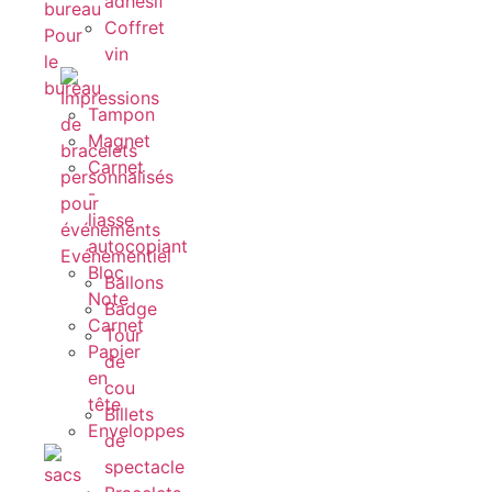
adhésif
Coffret
Pour
vin
le
bureau
Tampon
Magnet
Carnet
-
liasse
autocopiant
Evénementiel
Bloc
Ballons
Note
Badge
Carnet
Tour
Papier
de
en
cou
tête
Billets
Enveloppes
de
spectacle