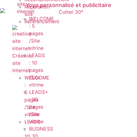
site
Yoyo personnalisé et publicitaire
Réparation
internet
site
WELCOME
Référencement
: 5
pages
/Site
vitrine
LEADS
Création
: 10
site
pages
internet
/Site
WELCOME
vitrine
:
LEADS+
5
: 30
pages
pages
/Site
/Site
vitrine
vitrine
LEADS
BUSINESS
:
: 30
10