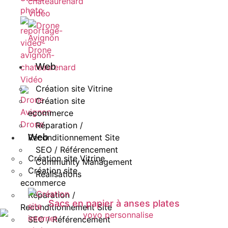
photo
Vidéo
Drone
Web
Vidéo
Création site Vitrine
Création site
ecommerce
Drone
Réparation /
Web
Reconditionnement Site
SEO / Référencement
Création site Vitrine
Community Management
Création site
Réalisations
ecommerce
Réparation /
Sacs en papier à anses plates
Reconditionnement Site
SEO / Référencement