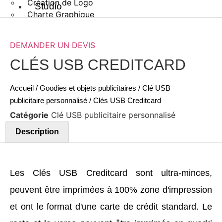
Création de Logo
Studio
Charte Graphique
Créa
Graphisme
Design Packaging
DEMANDER UN DEVIS
Création de Logo
Shooting Photos / Vidéo
Charte Graphique
CLÉS USB CREDITCARD
Drone
Graphisme
Design Packaging
Accueil
/
Goodies et objets publicitaires
/
Clé USB
Shooting Photos / Vidéo
publicitaire personnalisé
/ Clés USB Creditcard
Drone
Catégorie
Clé USB publicitaire personnalisé
Description
Création
Création
de
de logo
logo
Les Clés USB Creditcard sont ultra-minces,
peuvent être imprimées à 100% zone d'impression
et ont le format d'une carte de crédit standard. Le