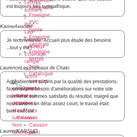
Aluminium
Lettres
est toujours très sympathique.
composite
boitiers
Enseigne
/
PVC
Bloc
Karine
Avocate
rigide
Led
Enseigne
Caisson
Je recommande. Accueil plus étude des besoins
végétale
lumineux
...tout y est !
Enseigne
Eclairage
lettres
rampe
bois
Laurence
Les copeaux de Chato
ou
Catalogue
spots
complet
Agréablement surpris par la qualité des prestations.
Nous avions besoin d'améliorations sur notre site
internet et sommes satisfaits du résultat, malgré que
nous avions un délai assez court, le travail était
bien exécuté.
Caissons
Non
Caisson
Laurent
KARSUD
lumineuse
plexi