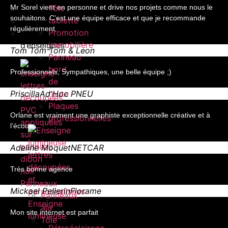
Mr Sorel vient en personne et drive nos projets comme nous le
Tôle
Enseigne drapeau
souhaitons. C'est une équipe efficace et que je recommande
tablette
Adhésifs
régulièrement.
Promotion
Pose, dépose et réparation
immobilière
d’enseignes
Tom
Tom Tom & Leon
Panneau
bord
Professionnels, Sympathiques, une belle équipe ;)
de
Priscilla
Ad'Hoc PNEU
route
Plaques
Orlane est vraiment une graphiste exceptionnelle créative et à
professionnelles
l’écoute
Adeline Moquet
NETCAR
Très bonne agence
Panneaux
Mickael Pellerin
Florame
Panneaux
Enseigne
alu
Mon site internet est parfait
lumineuse
Tôle