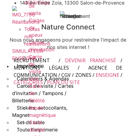
dépannage
143 Av. Emile Zola, 13300 Salon-de-Provence
de
visite
Cartes
Réalisations
Nature Connect
de
Toutes
voeux
nos
Nous nous engageons pour restreindre l'impact de
Cartes
réalisations
nos sites internet !
d'invitation
SIMULATEUR
Carte
ENSEIGNE
RECRUTEMENT
/
DEVENIR FRANCHISÉ
/
de
Imprimerie
MENTIONS LÉGALES
/
AGENCE DE
visite
COMMUNICATION
/
CGV
/
ZONES
/
ENSEIGNE
/
Calendriers & Agendas
luxe
CATÉGORIES
/
PLAN DU SITE
Cartes de visite / Cartes
Carte
d’invitation / Tampons /
de
Billetterie
fidélité
Stickers, autocollants,
Bande
Magnet
magnétique
Set de table
Carte
Toute l’imprimerie
double