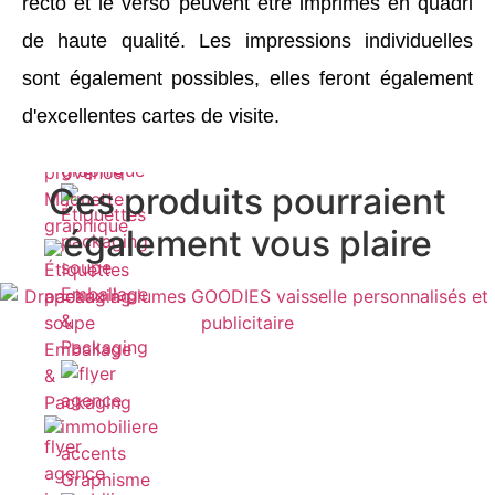
recto et le verso peuvent être imprimés en quadri
de haute qualité. Les impressions individuelles
sont également possibles, elles feront également
d'excellentes cartes de visite.
Maquette
graphique
Ces produits pourraient
Maquette
graphique
également vous plaire
Emballage
&
Packaging
Emballage
&
Packaging
Graphisme