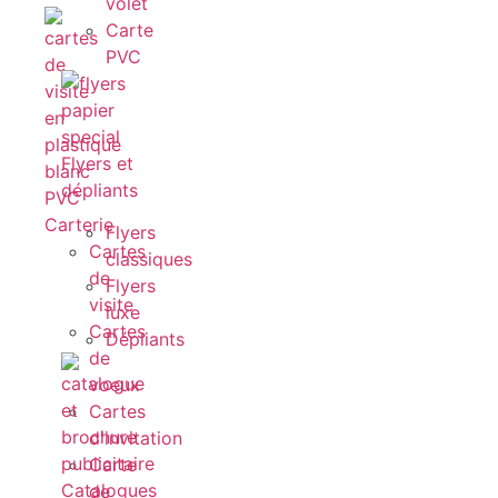
volet
Carte
PVC
Flyers et
dépliants
Carterie
Flyers
Cartes
classiques
de
Flyers
visite
luxe
Cartes
Dépliants
de
voeux
Cartes
d'invitation
Carte
Catalogues
de