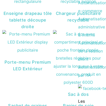
Automatisatio
e-commerce
Enseigne drapeau tôle
Chargeur publicitaire
Automatisatio
tablette découpe
recyclable
droite
administrative
& interne
Automatisatio
de la relation
client
Porte-menu Premium
Automatisatio
LED Extérieur
par l’IA
Sac à dos
Les
Sachet de graines
Papier de soie