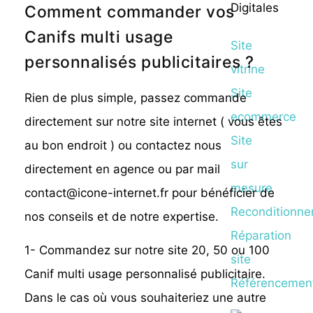
Digitales
Comment commander vos
Canifs multi usage
Site
personnalisés publicitaires ?
vitrine
Site
Rien de plus simple, passez commande
ecommerce
directement sur notre site internet ( vous êtes
Site
au bon endroit ) ou contactez nous
sur
directement en agence ou par mail
mesure
contact@icone-internet.fr pour bénéficier de
Reconditionn
nos conseils et de notre expertise.
Réparation
1- Commandez sur notre site 20, 50 ou 100
site
Canif multi usage personnalisé publicitaire.
Référencemen
Dans le cas où vous souhaiteriez une autre