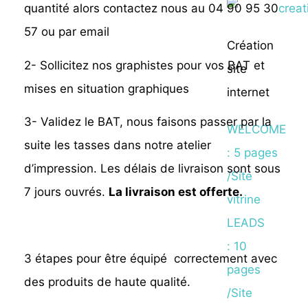
quantité alors contactez nous au 04 90 95 30
57 ou par email
Création
2- Sollicitez nos graphistes pour vos BAT et
site
mises en situation graphiques
internet
3- Validez le BAT, nous faisons passer par la
WELCOME
suite les tasses dans notre atelier
: 5 pages
d’impression. Les délais de livraison sont sous
/Site
7 jours ouvrés.
La livraison est offerte.
vitrine
LEADS
: 10
3 étapes pour être équipé correctement avec
pages
des produits de haute qualité.
/Site