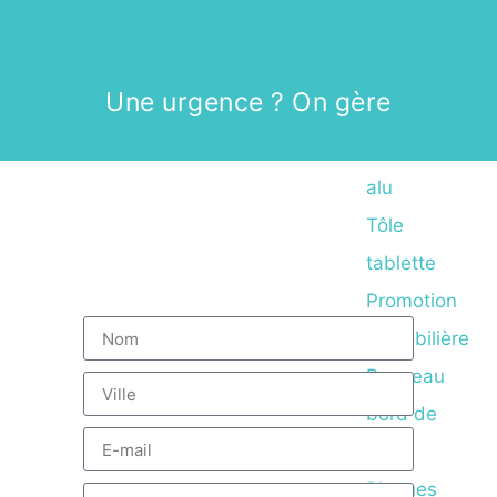
Panneaux
Une urgence ? On gère
Panneaux
alu
Tôle
tablette
Promotion
immobilière
Panneau
bord de
route
Plaques