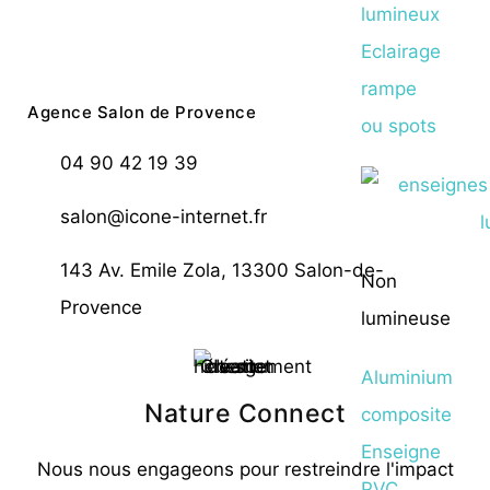
lumineux
Eclairage
rampe
Agence Salon de Provence
ou spots
04 90 42 19 39
salon@icone-internet.fr
143 Av. Emile Zola, 13300 Salon-de-
Non
Provence
lumineuse
Aluminium
Nature Connect
composite
Enseigne
Nous nous engageons pour restreindre l'impact
PVC