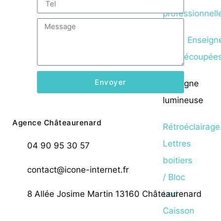
professionnell
Envoyer
Enseigne
lumineuse
Agence Châteaurenard
Rétroéclairage
Lettres
04 90 95 30 57
boitiers
contact@icone-internet.fr
/ Bloc
Led
8 Allée Josime Martin 13160 Châteaurenard
Caisson