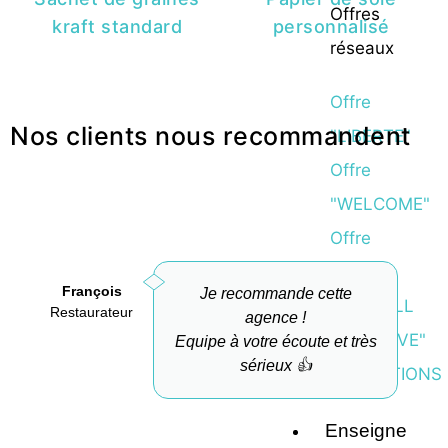
Offres
kraft standard
personnalisé
réseaux
Offre
Nos clients nous recommandent
"LIBERTE"
Offre
"WELCOME"
Offre
"LEADS
François
Je recommande cette
Offre "ALL
Restaurateur
A
agence !
INCLUSIVE"
Equipe à votre écoute et très
sérieux 👍
FORMATIONS
Enseigne