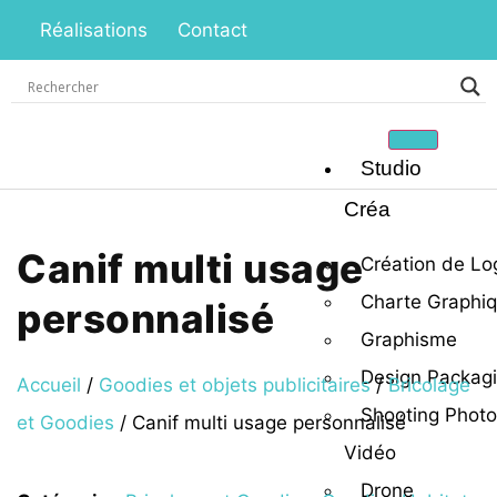
Réalisations
Contact
Studio
Créa
Canif multi usage
Création de Lo
Charte Graphi
personnalisé
Graphisme
Design Packag
Accueil
/
Goodies et objets publicitaires
/
Bricolage
Shooting Photo
et Goodies
/ Canif multi usage personnalisé
Vidéo
Drone