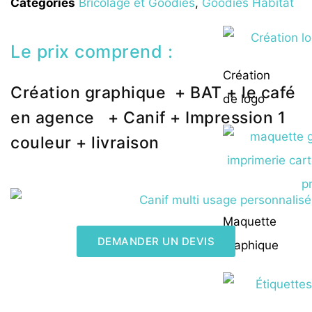
Catégories
Bricolage et Goodies
,
Goodies Habitat
Le prix comprend :
Création
Création graphique + BAT + le café
de logo
en agence + Canif + Impression 1
couleur + livraison
Maquette
DEMANDER UN DEVIS
graphique