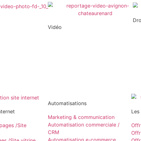
Dr
Vidéo
Automatisations
nternet
Les
Marketing & communication
Automatisation commerciale /
ages /Site
Off
CRM
Off
Automatisation e-commerce
s /Site vitrine
Off