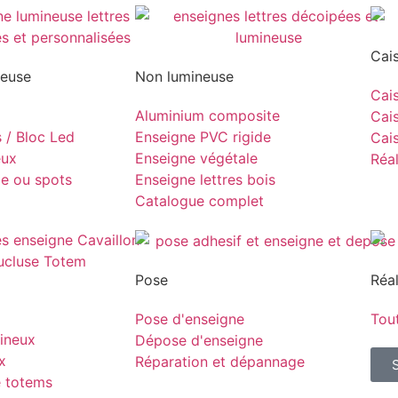
Cai
neuse
Non lumineuse
Cais
Aluminium composite
Cais
s / Bloc Led
Enseigne PVC rigide
Cais
eux
Enseigne végétale
Réal
pe ou spots
Enseigne lettres bois
Catalogue complet
Pose
Réal
Pose d'enseigne
Tout
ineux
Dépose d'enseigne
x
Réparation et dépannage
e totems