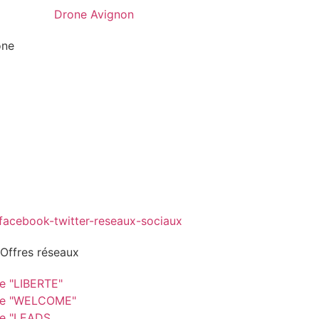
one
 Offres réseaux
re "LIBERTE"
re "WELCOME"
re "LEADS