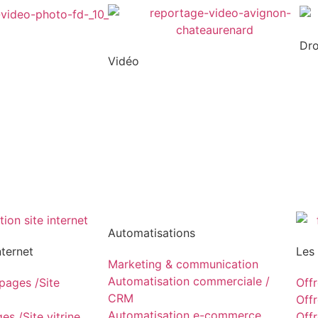
Dr
Vidéo
Automatisations
nternet
Les
Marketing & communication
Automatisation commerciale /
ages /Site
Off
CRM
Off
Automatisation e-commerce
s /Site vitrine
Off