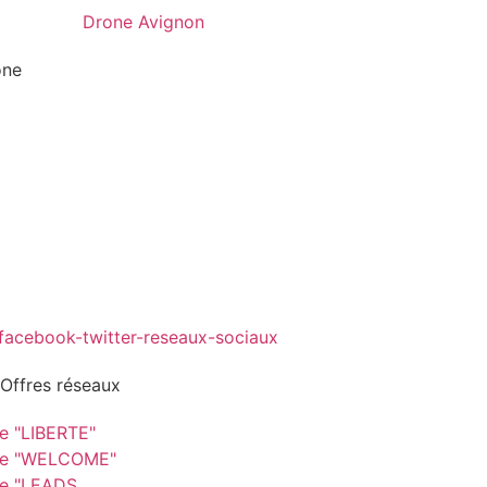
one
 Offres réseaux
re "LIBERTE"
re "WELCOME"
re "LEADS