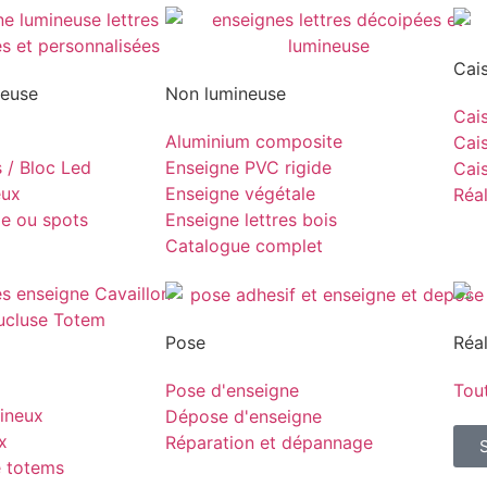
Cai
neuse
Non lumineuse
Cais
Aluminium composite
Cais
s / Bloc Led
Enseigne PVC rigide
Cais
eux
Enseigne végétale
Réal
pe ou spots
Enseigne lettres bois
Catalogue complet
Pose
Réal
Pose d'enseigne
Tout
ineux
Dépose d'enseigne
x
Réparation et dépannage
e totems