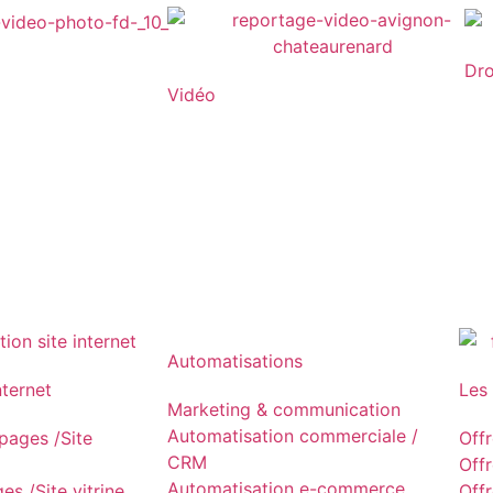
Dr
Vidéo
Automatisations
nternet
Les
Marketing & communication
Automatisation commerciale /
ages /Site
Off
CRM
Off
Automatisation e-commerce
s /Site vitrine
Off