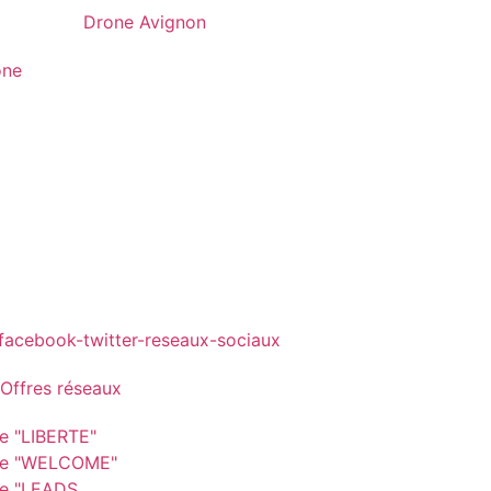
one
 Offres réseaux
re "LIBERTE"
re "WELCOME"
re "LEADS