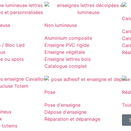
Cai
neuse
Non lumineuse
Cais
Aluminium composite
Cais
s / Bloc Led
Enseigne PVC rigide
Cais
eux
Enseigne végétale
Réal
pe ou spots
Enseigne lettres bois
Catalogue complet
Pose
Réal
Pose d'enseigne
Tout
ineux
Dépose d'enseigne
x
Réparation et dépannage
e totems