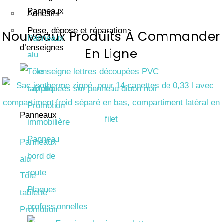
Panneaux
Adhésifs
Pose, dépose et réparation
Nouveaux Produits À Commander
Panneaux
d’enseignes
En Ligne
alu
Tôle
tablette
Promotion
Panneaux
immobilière
Panneau
Panneaux
bord de
alu
route
Tôle
Plaques
tablette
professionnelles
Promotion