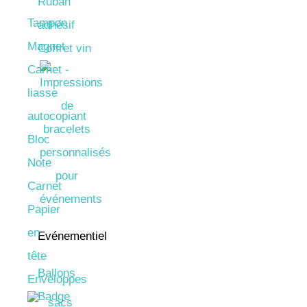
Ruban
Tampon
adhésif
Magnet
Coffret vin
Carnet -
liasse
autocopiant
Bloc
Note
Carnet
Papier
en
Evénementiel
tête
Ballons
Enveloppes
Badge