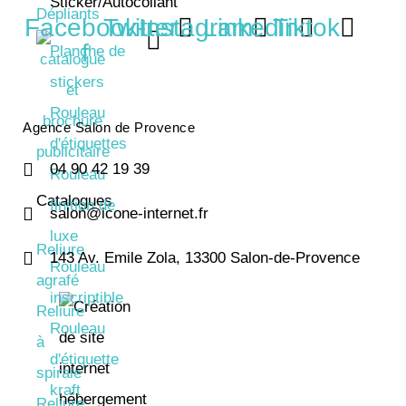
Sticker/Autocollant
Dépliants
Facebook-
Twitter
Instagram
Linkedin
Tiktok
f
Planche de
stickers
Rouleau
Agence Salon de Provence
d'étiquettes
04 90 42 19 39
Rouleau
Catalogues
finition de
salon@icone-internet.fr
luxe
Reliure
143 Av. Emile Zola, 13300 Salon-de-Provence
Rouleau
agrafé
inscriptible
Reliure
Rouleau
à
d'étiquette
spirale
kraft
Reliure