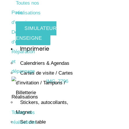
Toutes nos
Pose
réalisations
d'enseigne
SIMULATEUR
Dépose
ENSEIGNE
d'enseigne
Imprimerie
Réparation
et
Calendriers & Agendas
dépannage
Cartes de visite / Cartes
d’invitation / Tampons /
Billetterie
Réalisations
Stickers, autocollants,
Magnet
Toutes nos
Set de table
réalisations