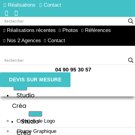
Réalisations
Contact
Réalisations récentes
Photos
Références
Nos 2 Agences
Contact
04 90 95 30 57
DEVIS SUR MESURE
Studio
Créa
Studio
Création de Logo
Charte Graphique
Créa