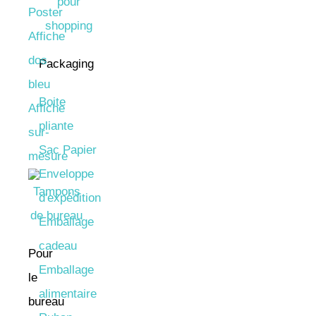
Poster
Affiche
dos
Packaging
bleu
Boite
Affiche
pliante
sur-
Sac Papier
mesure
Enveloppe
d'expédition
Emballage
cadeau
Pour
Emballage
le
alimentaire
bureau