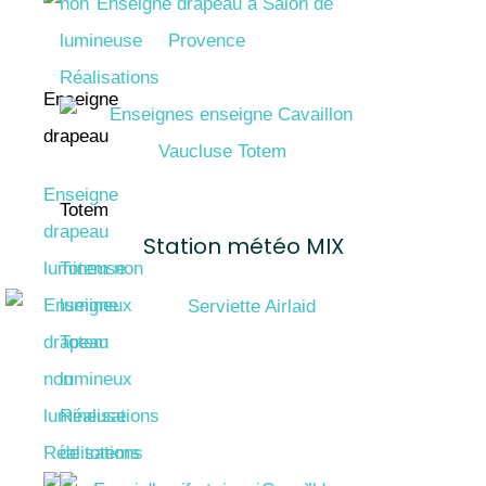
non
lumineuse
Réalisations
Enseigne
drapeau
Enseigne
Totem
drapeau
Station météo MIX
lumineuse
Totem non
Enseigne
lumineux
drapeau
Totem
non
lumineux
lumineuse
Réalisations
Réalisations
de totems