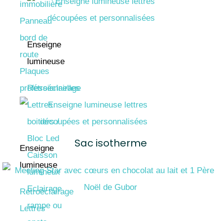
immobilière
Panneau
bord de
Enseigne
route
lumineuse
Plaques
professionnelles
Rétroéclairage
Lettres
boitiers /
Bloc Led
Sac isotherme
Enseigne
Caisson
lumineuse
lumineux
Eclairage
Rétroéclairage
rampe ou
Lettres