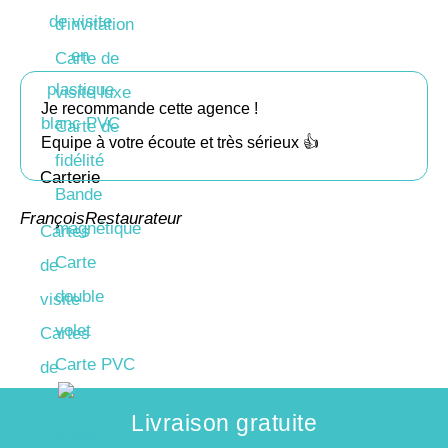
d'invitation
Carte de
visite luxe
Je recommande cette agence !
Carte de
Equipe à votre écoute et très sérieux 👍
fidélité
Carterie
Bande
François
Restaurateur
magnétique
Cartes
Carte
de
Ka
double
visite
volet
Cartes
Carte PVC
de
voeux
Livraison gratuite
Cartes