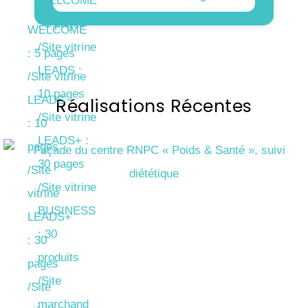
WELCOME
: 5 pages
WELCOME
/Site vitrine
: 5 pages
LEADS :
/Site vitrine
10 pages
LEADS
Réalisations Récentes
/Site vitrine
: 10
LEADS+ :
pages
30 pages
/Site
/Site vitrine
vitrine
BUSINESS
LEADS+
: 30
: 30
produits
pages
/Site
/Site
marchand