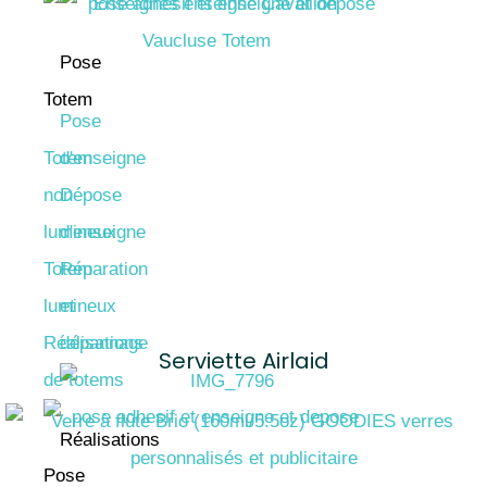
Pose
Totem
Pose
Totem
d'enseigne
non
Dépose
lumineux
d'enseigne
Totem
Réparation
lumineux
et
Réalisations
dépannage
Serviette Airlaid
de totems
Réalisations
Pose