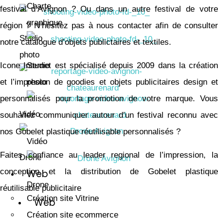
Charte
festival d’Avignon ? Ou dans un autre festival de votre
graphique
région ? N’hésitez pas à nous contacter afin de consulter
Studio
notre catalogue d’objets publictaires et textiles.
photo
Icone Internet est spécialisé depuis 2009 dans la création
Studio
et l’impresion de goodies et objets publicitaires design et
photo
personnalisés pour la promotion de votre marque. Vous
Vidéo
souhaitez communiquer autour d’un festival reconnu avec
nos Gobelet plastique réutilisable personnalisés ?
Vidéo
Faites confiance au leader regional de l’impression, la
Drone
conception et la distribution de Gobelet plastique
Web
Drone
réutilisable publicitaire
Création site Vitrine
Web
Création site ecommerce