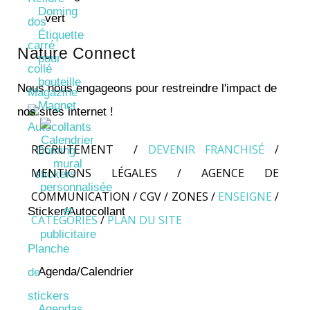
Doming
dos
Étiquette
carré
Nature Connect
pour
collé
bouteille
Nous nous engageons pour restreindre l'impact de
Magazine
Magnet
nos sites internet !
RECRUTEMENT
/
DEVENIR FRANCHISÉ
/
MENTIONS LÉGALES
/
AGENCE DE
COMMUNICATION
/
CGV
/
ZONES
/
ENSEIGNE
/
Sticker/Autocollant
CATÉGORIES
/
PLAN DU SITE
Planche
Agenda/Calendrier
de
stickers
Agendas