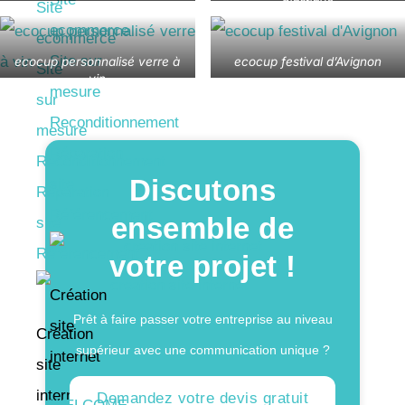
plastique
Site
ecommerce
ecommerce
Site sur
ecocup personnalisé verre à
ecocup festival d’Avignon
Site
vin
mesure
sur
Reconditionnement
mesure
Réparation
Reconditionnement
Discutons
site
Réparation
Référencement
ensemble de
site
Référencement
votre projet !
Création
Prêt à faire passer votre entreprise au niveau
site
Création
supérieur avec une communication unique ?
internet
site
internet
Demandez votre devis gratuit