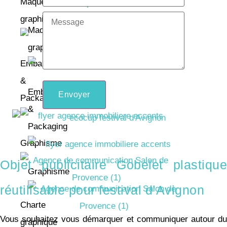
Maquette
graphique
Maquette
graphique
Emballage
&
Emballage
Envoyer
Packaging
&
Packaging
Graphisme
Objet publicitaire Gobelet plastique
Graphisme
réutilisable pour festival d’Avignon
Charte
Vous souhaitez vous démarquer et communiquer autour du
graphique