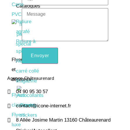
Carte
Catalogues
PVC
Reliure
agrafé
Reliure à
spirale
Envoyer
Flyers
Reliure dos
et
carré collé
Agence Châteaurenard
dépliants
Magazine
04 90 95 30 57
Flyers
classiques
contact@icone-internet.fr
Flyers
8 Allée Josime Martin 13160 Châteaurenard
luxe