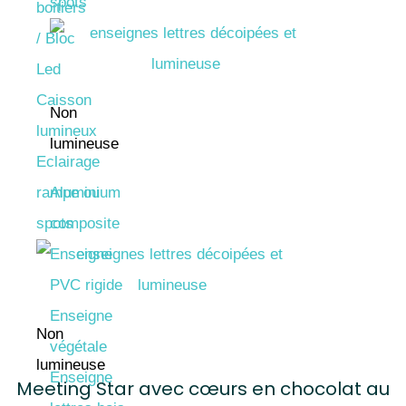
spots
boitiers
/ Bloc
Led
Caisson
Non
lumineux
lumineuse
Eclairage
rampe ou
Aluminium
spots
composite
Enseigne
PVC rigide
Enseigne
Non
végétale
lumineuse
Enseigne
Meeting Star avec cœurs en chocolat au