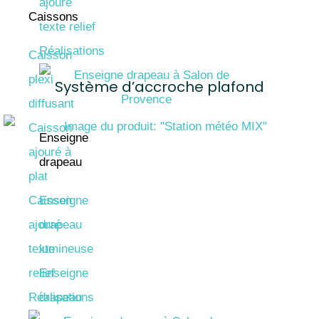
ajouré
Caissons
texte relief
Réalisations
Caisson
plexi
Système d’accroche plafond
diffusant
Caisson
Enseigne
ajouré à
drapeau
plat
Caisson
Enseigne
ajouré
drapeau
texte
lumineuse
relief
Enseigne
Réalisations
drapeau