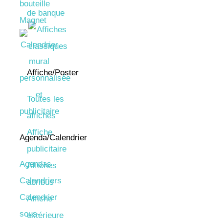
bouteille
de banque
Magnet
Affiche/Poster
Toutes les
affiches
Affiche
Agenda/Calendrier
publicitaire
Agendas
Affiches
Calendriers
abribus
Calendrier
Affiche
sous-
extérieure