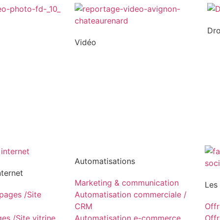
Dr
Vidéo
Automatisations
nternet
Marketing & communication
Les
ages /Site
Automatisation commerciale /
CRM
Off
s /Site vitrine
Automatisation e-commerce
Off