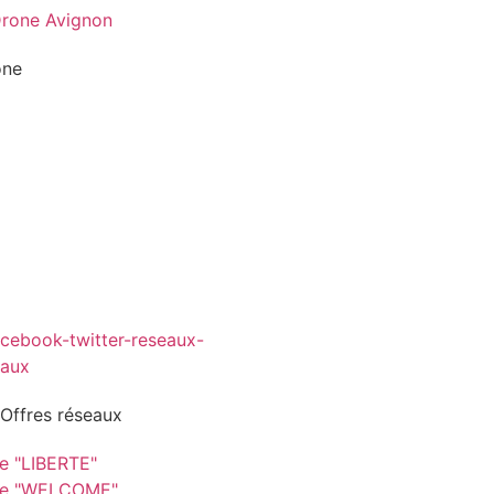
one
 Offres réseaux
re "LIBERTE"
re "WELCOME"