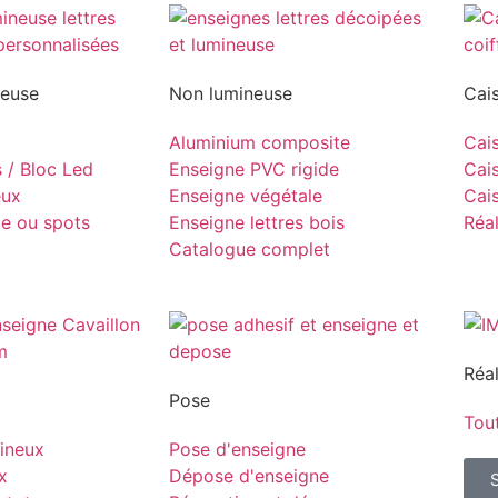
neuse
Non lumineuse
Cai
Aluminium composite
Cais
s / Bloc Led
Enseigne PVC rigide
Cais
eux
Enseigne végétale
Cais
pe ou spots
Enseigne lettres bois
Réal
Catalogue complet
Réal
Pose
Tout
ineux
Pose d'enseigne
x
Dépose d'enseigne