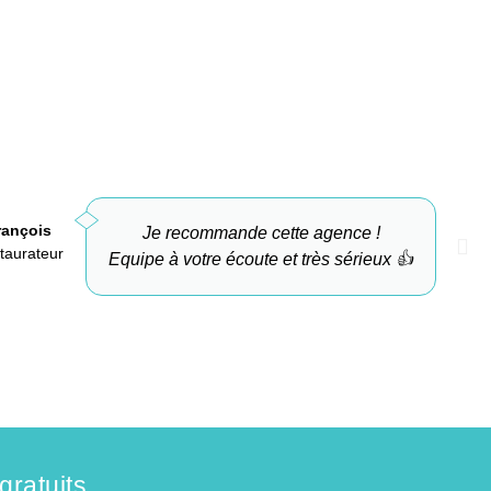
rançois
Je recommande cette agence !
taurateur
A
Equipe à votre écoute et très sérieux 👍
gratuits