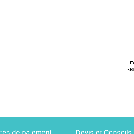
F
Res
ités de paiement
Devis et Conseils 