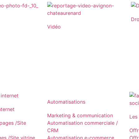
Dr
Vidéo
Automatisations
nternet
Marketing & communication
Les
ages /Site
Automatisation commerciale /
CRM
Off
s /Site vitrine
Automatisation e-commerce
Off