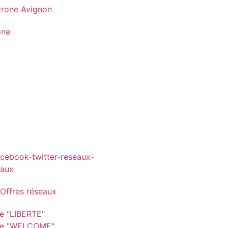
one
 Offres réseaux
re "LIBERTE"
re "WELCOME"