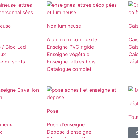
neuse
Non lumineuse
Cai
Aluminium composite
Cais
s / Bloc Led
Enseigne PVC rigide
Cais
eux
Enseigne végétale
Cais
pe ou spots
Enseigne lettres bois
Réal
Catalogue complet
Réal
Pose
Tout
ineux
Pose d'enseigne
x
Dépose d'enseigne