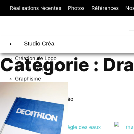
Réalisations récentes
Photos
Références
Nos
Studio Créa
Catégorie : Dr
Création de Logo
Charte Graphique
Graphisme
Design Packaging
Shooting Photos / Vidéo
Drone