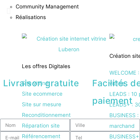
Community Management
Réalisations
Création sit
Les offres Digitales
WELCOME : 
Livraison gratuite
Facilités d
Site vitrine
vitrine
Site ecommerce
LEADS : 10 p
paiement
Site sur mesure
LEADS+ : 30 
Reconditionnement
BUSINESS : 
Réparation site
marchand
Référencement
BUSINESS+ :