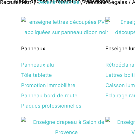
Pose, dépose et réparation d’enseignes
Recrutement
/
Devenir franchisé
/ Mentions Légales
/
A
Panneaux
Enseigne lu
Panneaux alu
Rétroéclair
Tôle tablette
Lettres boit
Promotion immobilière
Caisson lum
Panneau bord de route
Eclairage r
Plaques professionnelles