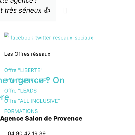
te agence !
Je rec
Avocate
t très sérieux 👍
professionne
Les Offres réseaux
Offre "LIBERTE"
e urgence ? On
Offre "WELCOME"
Offre "LEADS
re
Offre "ALL INCLUSIVE"
FORMATIONS
Agence Salon de Provence
04 90 42 19 39