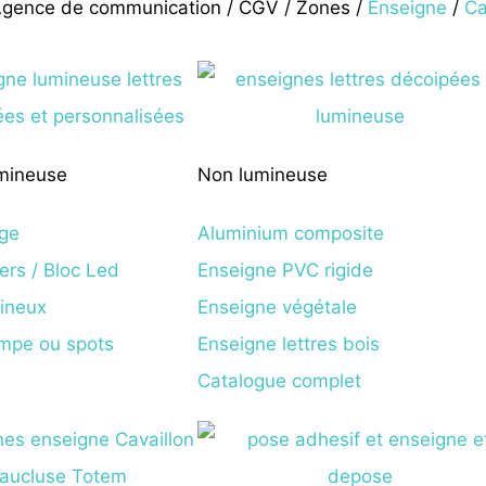
gence de communication
/
CGV
/
Zones
/
Enseigne
/
Ca
mineuse
Non lumineuse
age
Aluminium composite
iers / Bloc Led
Enseigne PVC rigide
ineux
Enseigne végétale
ampe ou spots
Enseigne lettres bois
Catalogue complet