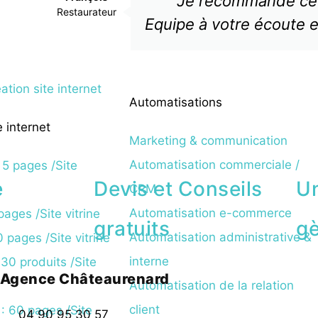
Je recommande cet
Restaurateur
Equipe à votre écoute e
Automatisations
e internet
Marketing & communication
Automatisation commerciale /
5 pages /Site
e
Devis et Conseils
Un
CRM
Automatisation e-commerce
ages /Site vitrine
gratuits
gè
Automatisation administrative &
pages /Site vitrine
interne
30 produits /Site
Agence Châteaurenard
Automatisation de la relation
client
 60 pages /Site
04 90 95 30 57