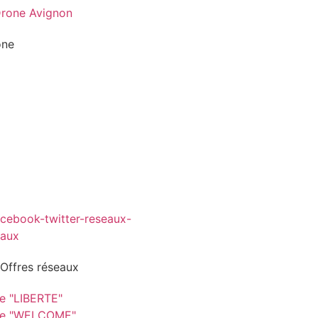
one
 Offres réseaux
re "LIBERTE"
re "WELCOME"