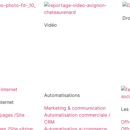
Dr
Vidéo
Automatisations
nternet
Marketing & communication
Les
ages /Site
Automatisation commerciale /
CRM
Off
s /Site vitrine
Automatisation e-commerce
Off