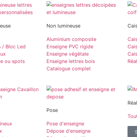
neuse
Non lumineuse
Cai
Aluminium composite
Cais
s / Bloc Led
Enseigne PVC rigide
Cais
eux
Enseigne végétale
Cais
pe ou spots
Enseigne lettres bois
Réal
Catalogue complet
Réal
Pose
Tout
ineux
Pose d'enseigne
x
Dépose d'enseigne