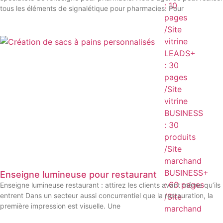
: 10
tous les éléments de signalétique pour pharmacies. Pour
pages
/Site
vitrine
LEADS+
: 30
pages
/Site
vitrine
BUSINESS
: 30
produits
/Site
marchand
BUSINESS+
Enseigne lumineuse pour restaurant
: 60 pages
Enseigne lumineuse restaurant : attirez les clients avant même qu’ils
entrent Dans un secteur aussi concurrentiel que la restauration, la
/Site
première impression est visuelle. Une
marchand