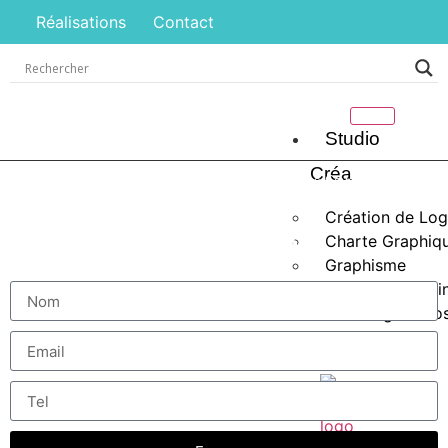
Réalisations
Contact
Studio
Créa
Accueil
/
Enseigne lumineuse
/
Spécialiste enseignes Cavaillon
/
panneau publicitaire 4×3 Cavaillon
Création de Lo
Demande de rappel
Charte Graphiq
Graphisme
Design Packagi
Shooting Photos
Drone