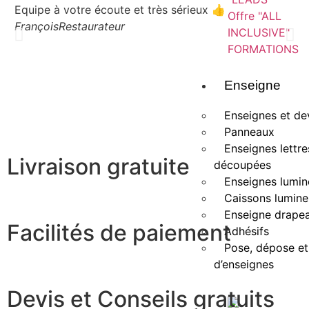
Equipe à votre écoute et très sérieux 👍
so
Offre "ALL
François
Restaurateur
Au
INCLUSIVE"
to
FORMATIONS
Ka
Enseigne
Enseignes et de
Panneaux
Enseignes lettre
Livraison gratuite
découpées
Enseignes lumin
Caissons lumin
Enseigne drape
Facilités de paiement
Adhésifs
Pose, dépose et
d’enseignes
Devis et Conseils gratuits