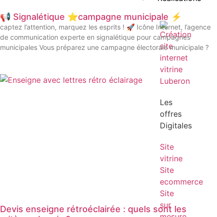
📢 Signalétique ⭐️campagne municipale ⚡️
captez l’attention, marquez les esprits ! 🚀 Icône Internet, l’agence
de communication experte en signalétique pour campagnes
municipales Vous préparez une campagne électorale municipale ?
Les
offres
Digitales
Site
vitrine
Site
ecommerce
Site
sur
Devis enseigne rétroéclairée : quels sont les
mesure