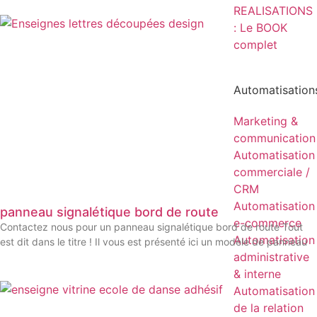
REALISATIONS
: Le BOOK
complet
Automatisation
Marketing &
communication
Automatisation
commerciale /
CRM
Automatisation
panneau signalétique bord de route
e-commerce
Contactez nous pour un panneau signalétique bord de route Tout
Automatisation
est dit dans le titre ! Il vous est présenté ici un modèle de panneau
administrative
& interne
Automatisation
de la relation